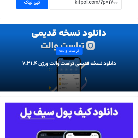
کپی لینک
تراست والت
دانلود نسخه قدیمی تراست والت ورژن 7.31.4
د
ا
ن
ل
و
د