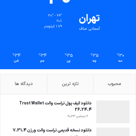
تهران
30º - 28º
20%
1.79 کیلومتر
آسمانی صاف
34
34
35
35
30
℃
℃
℃
℃
℃
سه
چه
پن
جم
شن
محبوب
تازه ترین
دیدگاه ها
دانلود کیف پول تراست والت Trust Wallet
26.24.4
2 دسامبر 2023
دانلود نسخه قدیمی تراست والت ورژن 7.31.4